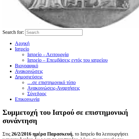
Search for:
Αρχική
Ιατρείο
Ιατρείο – Λειτουργία
Ιατρείο – Επεμβάσεις εντός του ιατρείου
Βιογραφικό
Ανακοινώσεις
Δημοσιεύσεις
…σε επιστημονικό τύπο
Ανακοινώσεις-Αναρτήσεις
Σύνεδρος
Επικοινωνία
Συμμετοχή του Ιατρού σε επιστημονική
συνάντηση
Στις
26/2/2016 ημέρα Παρασκευή
, το Ιατρείο θα λειτουργήσει